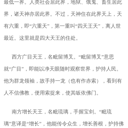
最低一界。人类社会居此界，地狱、饿鬼、畜生居此
界，诸天神亦居此界。不过，天神住在此界天上，天
有六重，即“六重天”，第一重叫“四天王天”，离人世
最近。这里就是四大天王的住处。
西方广目天王，名毗留博叉。“毗留博叉”意思
就“广目”，即能以净天眼随时观察世界，护持人民。
他为群龙领袖，故手持一龙（也有作赤索），看到有
人不信佛教，便用索捉来，使其皈依佛门。
南方增长天王，名毗琉璃，手握宝剑。“毗琉
璃”意译是“增长”，他能传令众生，增长善根，护持佛