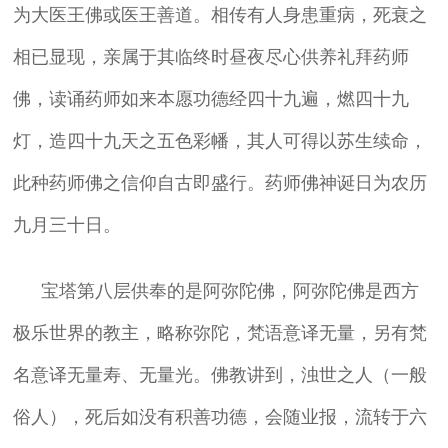
为大医王佛或医王善道。相传有人身患重病，死衰之
相已显现，亲属于其临终时昼夜尽心供养礼拜药师
佛，读诵药师如来本愿功德经四十九遍，燃四十九
灯，造四十九天之五色彩幡，其人可得以苏生续命，
此种药师佛之信仰自古即盛行。药师佛神诞日为农历
九月三十日。
宝塔第八层供奉的是阿弥陀佛，阿弥陀佛是西方
极乐世界的教主，略称弥陀，梵语意译无量，另有梵
名意译无量寿、无量光。佛教讲到，浊世之人（一般
俗人），死后如没有积善功德，会随业报，流转于六