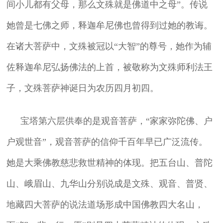
间小儿都有父母，那么文殊就是佛道中之母”。传说
她曾是七佛之师，释迦牟尼佛也曾得到过她的教诲。
在诸大菩萨中，文殊被冠以“大智”的尊号，她作为辅
佐释迦牟尼弘扬佛法的上首，被敬称为文殊师利法王
子，文殊菩萨神诞日为农历四月初四。
宝塔第六层供奉的是观音菩萨，“家家弥陀佛、户
户观世音”，观音菩萨的信仰千百年早已广泛流传。
她是大乘佛教慈悲救世精神的体现。把五台山、普陀
山、峨眉山、九华山分别说成是文殊、观音、普贤、
地藏四大菩萨的说法道场形成中国佛教四大名山，