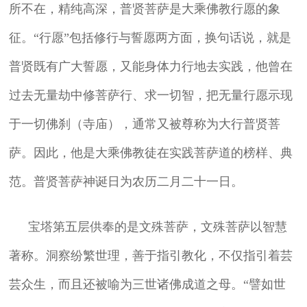
所不在，精纯高深，普贤菩萨是大乘佛教行愿的象
征。“行愿”包括修行与誓愿两方面，换句话说，就是
普贤既有广大誓愿，又能身体力行地去实践，他曾在
过去无量劫中修菩萨行、求一切智，把无量行愿示现
于一切佛刹（寺庙），通常又被尊称为大行普贤菩
萨。因此，他是大乘佛教徒在实践菩萨道的榜样、典
范。普贤菩萨神诞日为农历二月二十一日。
宝塔第五层供奉的是文殊菩萨，文殊菩萨以智慧
著称。洞察纷繁世理，善于指引教化，不仅指引着芸
芸众生，而且还被喻为三世诸佛成道之母。“譬如世