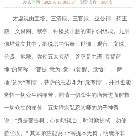
发布时间：
浏览次数：
次
2021-03-18 10:13:57
5034
太虚观由宝塔、三清殿、三官殿、巫公祠、药王
殿、文昌阁、献亭、钟楼及山腰的雷神洞组成。九层
佛塔耸立其中，据说塔中供奉三世佛，观音、文殊、
普贤、地藏、弥勒五大菩萨。菩萨是梵语“菩提萨
埵”的简称，“菩提”意为“觉”（觉醒、觉悟），“萨
埵”意
为“有情”，菩萨的意思即为“觉有情”，并且也能
觉悟一切众生的痛苦，同情一切众生的痛苦进而解救
一切众生的痛苦。五世禅宗弘忍大师的弟子神秀
说：“身是菩提树，心如明镜台，时时勤拂拭，勿使
惹尘埃。” 其师弟慧能说：“菩提本无树，明镜亦非