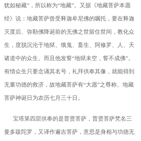
犹如秘藏”，所以称为“地藏”。又据《地藏菩萨本愿
经》说：地藏菩萨曾受释迦牟尼佛的嘱托，要在释迦
灭度后、弥勒佛降诞前的无佛之世留住世间，教化众
生，度脱沉沦于地狱、饿鬼、畜生、阿修罗、人、天
诸道中的众生。而且他发誓“地狱未空，誓不成佛”。
有情众生只要念诵其名号，礼拜供奉其像，就能得到
无量功德的救济，故地藏菩萨有“大愿”之尊称。地藏
菩萨神诞日为农历七月三十日。
宝塔第四层供奉的是普贤菩萨，普贤菩萨梵名三
曼多跋陀罗，又译作遍吉菩萨，意思是身相与功德无