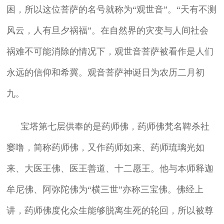
困，所以这位菩萨的名号就称为“观世音”。“天有不测
风云，人有旦夕祸福”。在自然界的灾变与人间社会
祸难不可能消除的情况下，观世音菩萨被看作是人们
永远的信仰和希冀。观音菩萨神诞日为农历二月初
九。
宝塔第七层供奉的是药师佛，药师佛梵名鞞杀社
窭噜，简称药师佛，又作药师如来、药师琉璃光如
来、大医王佛、医王善道、十二愿王。他与本师释迦
牟尼佛、阿弥陀佛为“横三世”亦称三宝佛。佛经上
讲，药师佛度化众生能够脱离生死的轮回，所以被尊