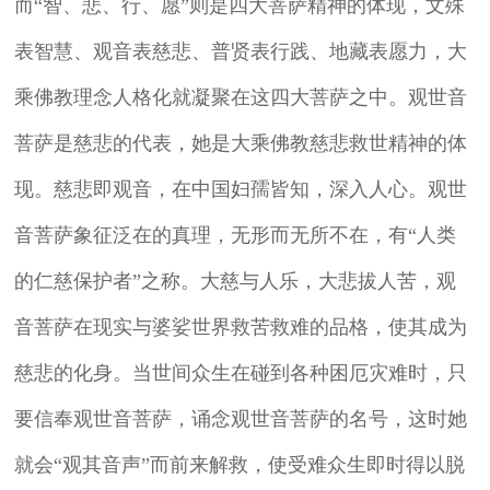
而“智、悲、行、愿”则是四大菩萨精神的体现，文殊
表智慧、观音表慈悲、普贤表行践、地藏表愿力，大
乘佛教理念人格化就凝聚在这四大菩萨之中。观世音
菩萨是慈悲的代表，她是大乘佛教慈悲救世精神的体
现。慈悲即观音，在中国妇孺皆知，深入人心。观世
音菩萨象征泛在的真理，无形而无所不在，有“人类
的仁慈保护者”之称。大慈与人乐，大悲拔人苦，观
音菩萨在现实与婆娑世界救苦救难的品格，使其成为
慈悲的化身。当世间众生在碰到各种困厄灾难时，只
要信奉观世音菩萨，诵念观世音菩萨的名号，这时她
就会“观其音声”而前来解救，使受难众生即时得以脱