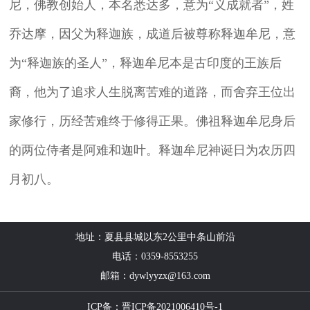
尼，佛教创始人，本名悉达多，意为“义成就者”，姓
乔达摩，因父为释迦族，成道后被尊称释迦牟尼，意
为“释迦族的圣人”，释迦牟尼本是古印度的王族后
裔，他为了追求人生脱离苦难的道路，而舍弃王位出
家修行，历经苦难终于修得正果。佛祖释迦牟尼身后
的两位侍者是阿难和迦叶。释迦牟尼神诞日为农历四
月初八。
地址：夏县县城以东2公里中条山前沿
电话：0359-8553255
邮箱：dywlyyzx@163.com
ICP备：晋ICP备2021006410号-1