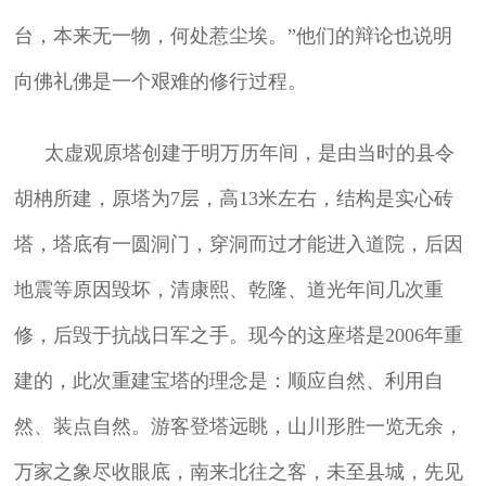
台，本来无一物，何处惹尘埃。”他们的辩论也说明
向佛礼佛是一个艰难的修行过程。
太虚观原塔创建于明万历年间，是由当时的县令
胡柟所建，原塔为7层，高13米左右，结构是实心砖
塔，塔底有一圆洞门，穿洞而过才能进入道院，后因
地震等原因毁坏，清康熙、乾隆、道光年间几次重
修，后毁于抗战日军之手。现今的这座塔是2006年重
建的，此次重建宝塔的理念是：顺应自然、利用自
然、装点自然。游客登塔远眺，山川形胜一览无余，
万家之象尽收眼底，南来北往之客，未至县城，先见